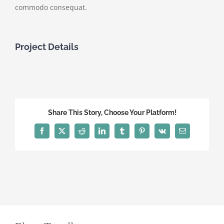
commodo consequat.
Project Details
Share This Story, Choose Your Platform!
Facebook
X
Reddit
LinkedIn
Tumblr
Pinterest
Vk
Correo
electrónico